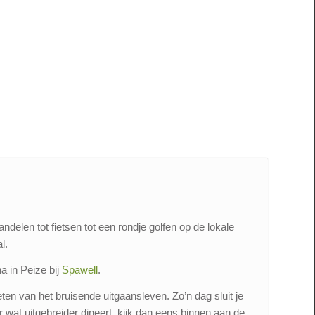
delen tot fietsen tot een rondje golfen op de lokale
l.
a in Peize bij
Spawell
.
en van het bruisende uitgaansleven. Zo’n dag sluit je
er wat uitgebreider dineert, kijk dan eens binnen aan de