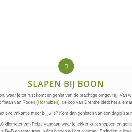
SLAPEN BIJ BOON
oon, waar je tot rust komt en geniet van de prachtige omgeving. Van wan
olfbaan van Roden (
Holthuizen
), de kop van Drenthe biedt het allemaa
actieve vakantie meer bij jullie? Kom dan genieten van een dagje saun
10 kilometer van Peize vandaan waar je lekker kunt shoppen en geniet
 Als B&B en restaurant in één bieden wij het allemaal. En indien je liev