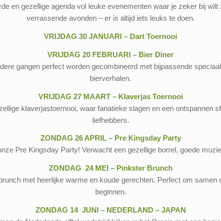
e en gezellige agenda vol leuke evenementen waar je zeker bij wilt zij
verrassende avonden – er is altijd iets leuks te doen.
VRIJDAG 30 JANUARI – Dart Toernooi
VRIJDAG 20 FEBRUARI – Bier Diner
eerdere gangen perfect worden gecombineerd met bijpassende speciaa
bierverhalen.
VRIJDAG 27 MAART – Klaverjas Toernooi
ellige klaverjastoernooi, waar fanatieke slagen en een ontspannen sf
liefhebbers.
ZONDAG 26 APRIL – Pre Kingsday Party
ze Pre Kingsday Party! Verwacht een gezellige borrel, goede muziek e
ZONDAG 24 MEI – Pinkster Brunch
brunch met heerlijke warme en koude gerechten. Perfect om samen m
beginnen.
ZONDAG 14 JUNI – NEDERLAND – JAPAN